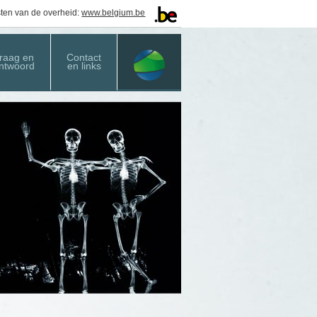
sten van de overheid:
www.belgium.be
raag en
Contact
ntwoord
en links