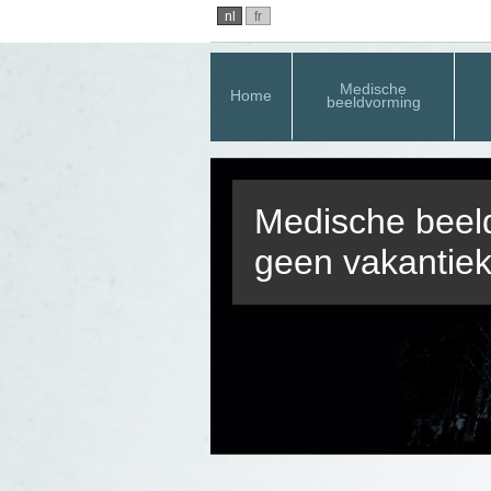
nl
fr
Medische
Home
beeldvorming
Medische beeld
geen vakantiek