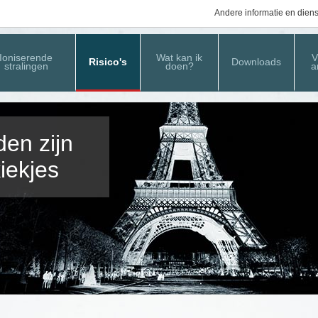
Andere informatie en dien
Ioniserende
Wat kan ik
V
Risico's
Downloads
stralingen
doen?
a
en zijn
iekjes