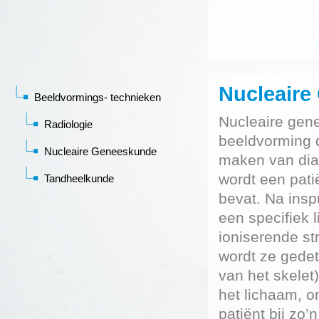
Nucleaire
Beeldvormings- technieken
Nucleaire gen
Radiologie
beeldvorming d
Nucleaire Geneeskunde
maken van dia
wordt een pati
Tandheelkunde
bevat. Na insp
een specifiek 
ioniserende str
wordt ze gedet
van het skelet)
het lichaam, on
patiënt bij zo