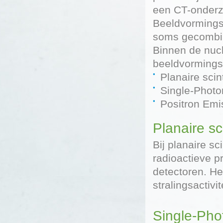
een CT-onderz
Beeldvormings
soms gecombi
Binnen de nuc
beeldvormings
Planaire scint
Single-Phot
Positron Em
Planaire sc
Bij planaire sc
radioactieve p
detectoren. He
stralingsactivit
Single-Ph