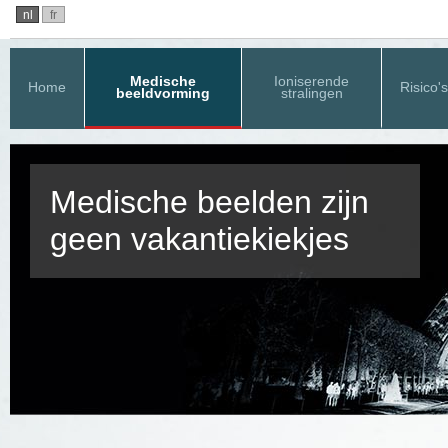
nl
fr
Medische
Ioniserende
Home
Risico's
beeldvorming
stralingen
Medische beelden zijn
geen vakantiekiekjes