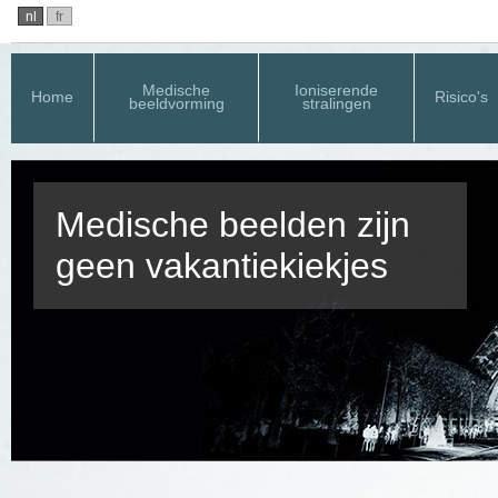
nl
fr
Medische
Ioniserende
Home
Risico's
beeldvorming
stralingen
Medische beelden zijn
geen vakantiekiekjes