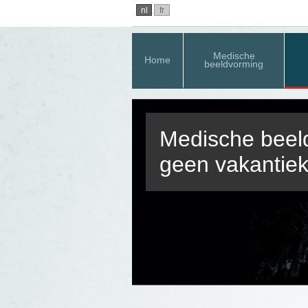
nl
fr
Medische
Home
beeldvorming
Medische beeld
geen vakantiek