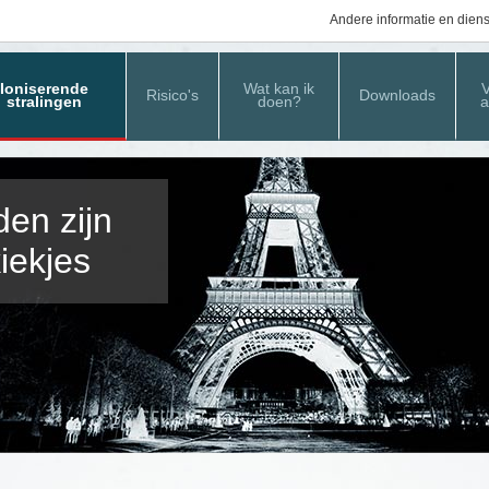
Andere informatie en dien
Ioniserende
Wat kan ik
Risico's
Downloads
stralingen
doen?
a
en zijn
iekjes