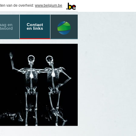
sten van de overheid:
www.belgium.be
aag en
Contact
twoord
en links