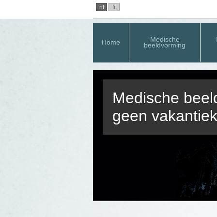
nl
fr
Medische
Home
beeldvorming
Medische beeld
geen vakantiek