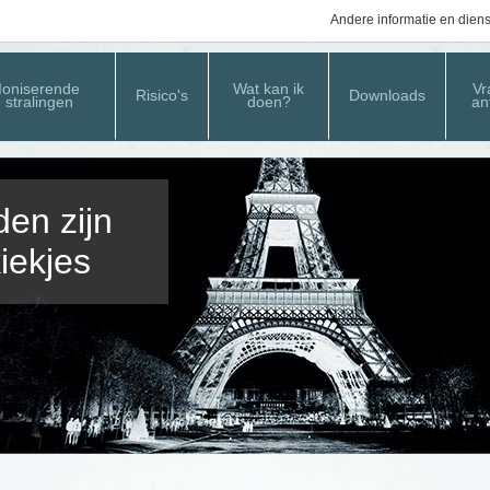
Andere informatie en dien
Ioniserende
Wat kan ik
Vr
Risico's
Downloads
stralingen
doen?
an
en zijn
iekjes