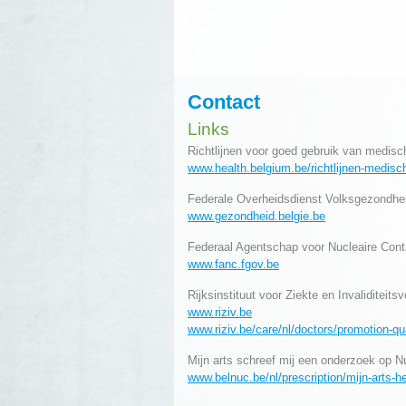
Contact
Links
Richtlijnen voor goed gebruik van medisc
www.health.belgium.be/richtlijnen-medis
Federale Overheidsdienst Volksgezondheid
www.gezondheid.belgie.be
Federaal Agentschap voor Nucleaire Cont
www.fanc.fgov.be
Rijksinstituut voor Ziekte en Invaliditeits
www.riziv.be
www.riziv.be/care/nl/doctors/promotion-q
Mijn arts schreef mij een onderzoek op
www.belnuc.be/nl/prescription/mijn-arts-h