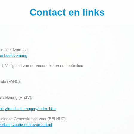
Contact en links
he beeldvorming:
che-beeldvorming
, Veiligheid van de Voedselketen en Leefmilieu:
role (FANC):
verzekering (RIZIV):
uality/medical_imagery/index.htm
 Nucleaire Geneeskunde voor (BELNUC):
eeft-mij-voorgeschreven-3.html