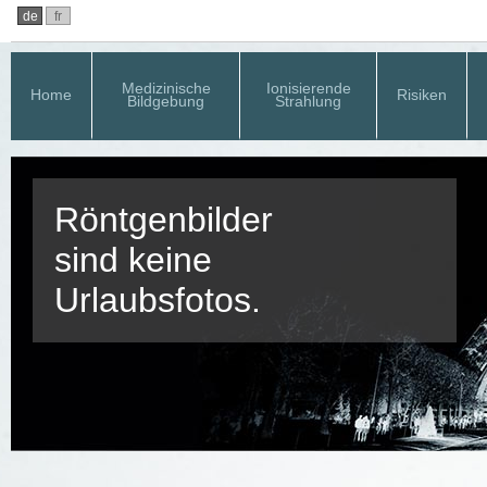
de
fr
Medizinische
Ionisierende
Home
Risiken
Bildgebung
Strahlung
Röntgenbilder
sind keine
Urlaubsfotos.